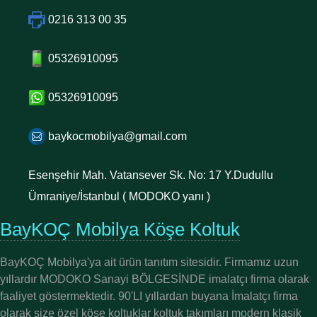
0216 313 00 35
05326910095
05326910095
baykocmobilya@gmail.com
Esenşehir Mah. Vatansever Sk. No: 17 Y.Dudullu
Ümraniye/İstanbul ( MODOKO yanı )
BayKOÇ Mobilya Köşe Koltuk
BayKOÇ Mobilya'ya ait ürün tanıtım sitesidir. Firmamız uzun
yıllardır MODOKO Sanayi BÖLGESİNDE imalatçı firma olarak
faaliyet göstermektedir. 90'LI yıllardan buyana İmalatçı firma
olarak size özel köşe koltuklar koltuk takımları modern klasik