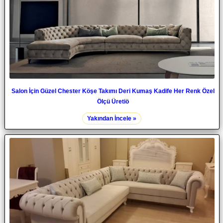
Salon İçin Güzel Chester Köşe Takımı Deri Kumaş Kadife Her Renk Özel
Ölçü Üretiö
Yakından İncele »