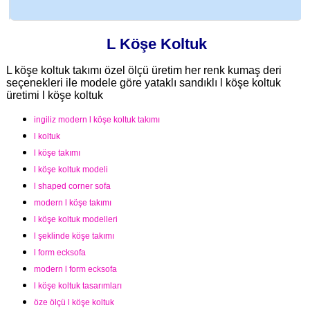
L Köşe Koltuk
L köşe koltuk takımı özel ölçü üretim her renk kumaş deri
seçenekleri ile modele göre yataklı sandıklı l köşe koltuk
üretimi l köşe koltuk
ingiliz modern l köşe koltuk takımı
l koltuk
l köşe takımı
l köşe koltuk modeli
l shaped corner sofa
modern l köşe takımı
l köşe koltuk modelleri
l şeklinde köşe takımı
l form ecksofa
modern l form ecksofa
l köşe koltuk tasarımları
öze ölçü l köşe koltuk