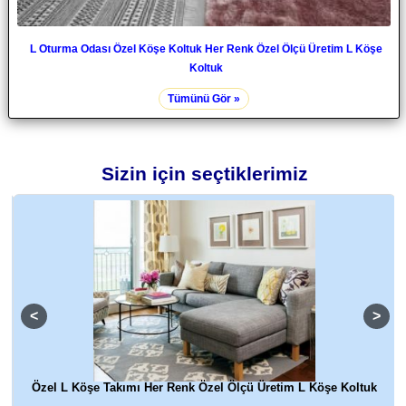
L Oturma Odası Özel Köşe Koltuk Her Renk Özel Ölçü Üretim L Köşe
Koltuk
Tümünü Gör »
Sizin için seçtiklerimiz
k
Özel L Köşe Takımı Her Renk Özel Ölçü Üretim L Köşe Koltuk
Ö