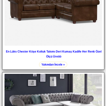
En Lüks Chester Köşe Koltuk Takımı Deri Kumaş Kadife Her Renk Özel
Ölçü Üretiö
Yakından İncele »