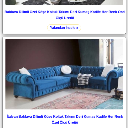
Baklava Dilimli Özel Köşe Koltuk Takımı Deri Kumaş Kadife Her Renk Özel
Ölçü Üretiö
Yakından İncele »
İtalyan Baklava Dilimli Köşe Koltuk Takımı Deri Kumaş Kadife Her Renk
Özel Ölçü Üretiö