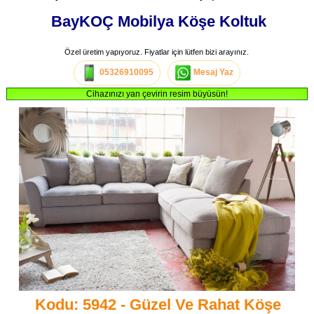
BayKOÇ Mobilya Köşe Koltuk
Özel üretim yapıyoruz. Fiyatlar için lütfen bizi arayınız.
05326910095
Mesaj Yaz
Cihazınızı yan çevirin resim büyüsün!
Kodu: 5942 - Güzel Ve Rahat Köşe