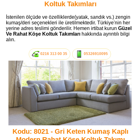
Koltuk Takımları
İstenilen ölçüde ve özelliklerde(yatak, sandık vs.) zengin
kumaş/deri seçenekleri ile üretilmektedir. Türkiye'nin her
yerine adres teslimi gönderilir. Hemen irtibat kurun
Güzel
Ve Rahat Köşe Koltuk Takımları
hakkında ayrıntılı bilgi
alın.
0216 313 00 35
05326910095
Kodu: 8021 - Gri Keten Kumaş Kaplı
Modern Rahat Köşe Koltuk Takımı