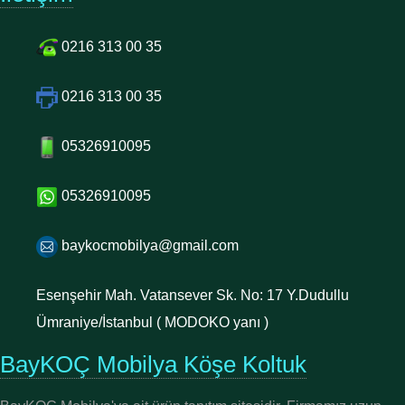
0216 313 00 35
0216 313 00 35
05326910095
05326910095
baykocmobilya@gmail.com
Esenşehir Mah. Vatansever Sk. No: 17 Y.Dudullu
Ümraniye/İstanbul ( MODOKO yanı )
BayKOÇ Mobilya Köşe Koltuk