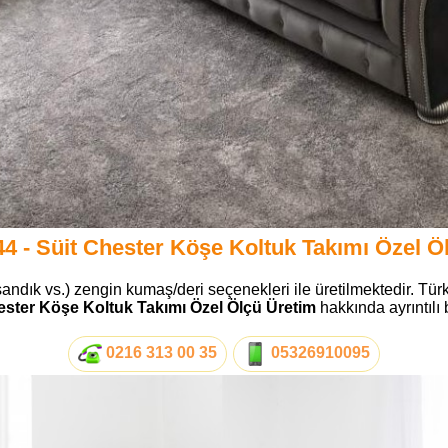
4 - Süit Chester Köşe Koltuk Takımı Özel Ö
sandık vs.) zengin kumaş/deri seçenekleri ile üretilmektedir. Türk
ester Köşe Koltuk Takımı Özel Ölçü Üretim
hakkında ayrıntılı b
0216 313 00 35
05326910095