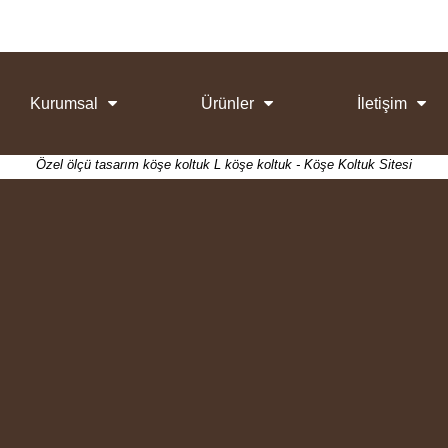
Kurumsal
Ürünler
İletişim
Özel ölçü tasarım köşe koltuk L köşe koltuk - Köşe Koltuk Sitesi