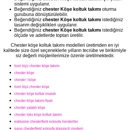
sistemi uygulanır.
Beğendiğiniz
chester Köşe koltuk takımı
oturma
gurubuna dönüştürülebilir.
Beğendiğiniz
chester Köşe koltuk takımı
istediğiniz
tasarım değişiklikleri uygulanır.
Beğendiğiniz
chester Köşe koltuk takımı
istediğiniz
ölçüde ve adetlerde toptan üretilir.
Chester köşe koltuk takımı modelleri üretimden en iyi
kalitede size özel seçeneklerle yılların tecrübe ve birikimiyle
siz değerli müşterilerimize özenle üretilmektedir.
özel ölçü chester köşe takımı
chester köşe
chester l köşe
özel ölçü chester köşe
chester köşe koltuk imalatı
chester köşe takımı fiyatı
chester yataklı köşe
chester lüks köşe koltuk takımı
exklusive chesterfield ecksofa hersterller
luxus chesterfield ecksofa klassisch modern