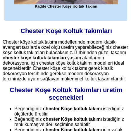
Kadife Chester Köşe Koltuk Takımı
Chester Köşe Koltuk Takımları
Chester köşe koltuk takımı modellerinde modern klasik
avangart tarzlarda özel ölçü üretim yaptırabileceğiniz chester
köşe koltuk takımları bulacaksınız. Birbirinden güzel tasarım
chester köşe koltuk takımları
yaşam alanlarının
dekorasyonu için
chester köşe koltuk takımı
modelleri ideal
seçeneklerdir. Chester köşe koltuk takımı gerek klasik
dekorasyon tercihinde gerekse modern dekorasyon
tercihinizde uyum sağlayan mükemmel koltuk tasarımlarıdır.
Chester Köşe Koltuk Takımları üretim
seçenekleri
Beğendiğiniz
chester Köşe koltuk takımı
istediğiniz
ölçülerde üretilir.
Beğendiğiniz
chester Köşe koltuk takımı
istediğiniz
renk kumaş ve deri seçimine sahiptir.
Beğendiğiniz
chester Köşe koltuk takımı
için yatak