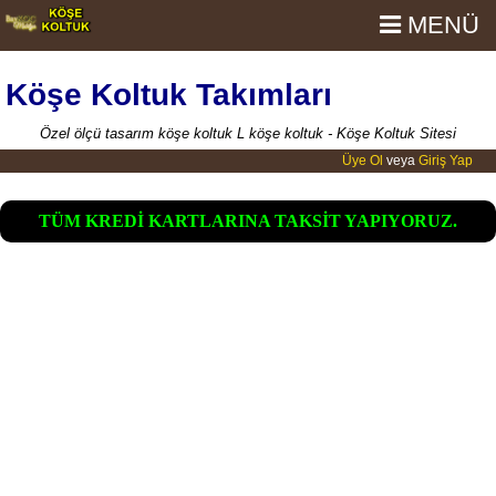
MENÜ
Köşe Koltuk Takımları
Özel ölçü tasarım köşe koltuk L köşe koltuk - Köşe Koltuk Sitesi
Üye Ol
veya
Giriş Yap
TÜM KREDİ KARTLARINA TAKSİT YAPIYORUZ.