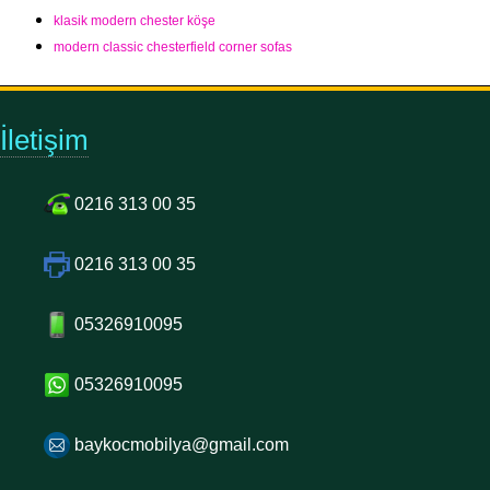
klasik modern chester köşe
modern classic chesterfield corner sofas
İletişim
0216 313 00 35
0216 313 00 35
05326910095
05326910095
baykocmobilya@gmail.com