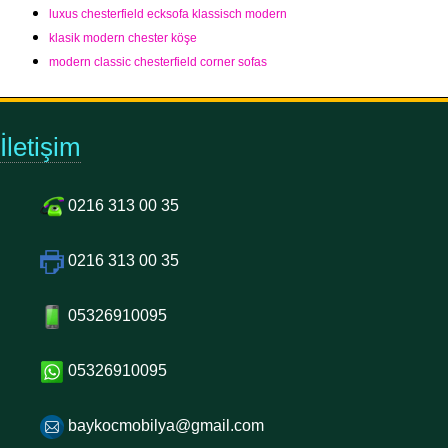
luxus chesterfield ecksofa klassisch modern
klasik modern chester köşe
modern classic chesterfield corner sofas
İletişim
0216 313 00 35
0216 313 00 35
05326910095
05326910095
baykocmobilya@gmail.com