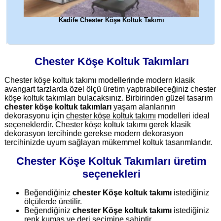
Kadife Chester Köşe Koltuk Takımı
Chester Köşe Koltuk Takımları
Chester köşe koltuk takımı modellerinde modern klasik
avangart tarzlarda özel ölçü üretim yaptırabileceğiniz chester
köşe koltuk takımları bulacaksınız. Birbirinden güzel tasarım
chester köşe koltuk takımları
yaşam alanlarının
dekorasyonu için
chester köşe koltuk takımı
modelleri ideal
seçeneklerdir. Chester köşe koltuk takımı gerek klasik
dekorasyon tercihinde gerekse modern dekorasyon
tercihinizde uyum sağlayan mükemmel koltuk tasarımlarıdır.
Chester Köşe Koltuk Takımları üretim
seçenekleri
Beğendiğiniz
chester Köşe koltuk takımı
istediğiniz
ölçülerde üretilir.
Beğendiğiniz
chester Köşe koltuk takımı
istediğiniz
renk kumaş ve deri seçimine sahiptir.