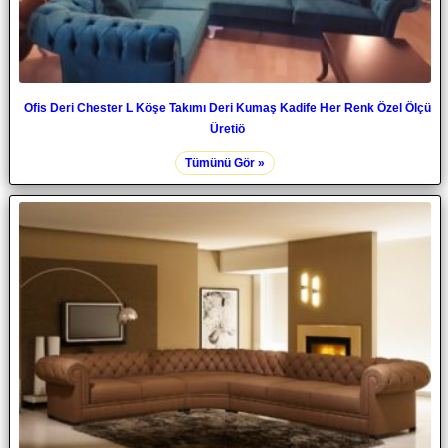
Ofis Deri Chester L Köşe Takımı Deri Kumaş Kadife Her Renk Özel Ölçü
Üretiö
Tümünü Gör »