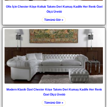
Ofis İçin Chester Köşe Koltuk Takımı Deri Kumaş Kadife Her Renk Özel
Ölçü Üretiö
Tümünü Gör »
Modern Klasik Özel Chester Köşe Takımı Deri Kumaş Kadife Her Renk
Özel Ölçü Üretiö
Tümünü Gör »