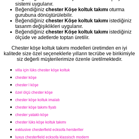
sistemi uygulanır.
Beğendiğiniz
chester Köşe koltuk takımı
oturma
gurubuna dönüştürülebilir.
Beğendiğiniz
chester Köşe koltuk takımı
istediğiniz
tasarım değişiklikleri uygulanır.
Beğendiğiniz
chester Köşe koltuk takımı
istediğiniz
ölçüde ve adetlerde toptan üretilir.
Chester köşe koltuk takımı modelleri üretimden en iyi
kalitede size özel seçeneklerle yılların tecrübe ve birikimiyle
siz değerli müşterilerimize özenle üretilmektedir.
villa için lüks chester köşe koltuk
chester köşe
chester l köşe
özel ölçü chester köşe
chester köşe koltuk imalatı
chester köşe takımı fiyatı
chester yataklı köşe
chester lüks köşe koltuk takımı
exklusive chesterfield ecksofa hersterller
luxus chesterfield ecksofa klassisch modern