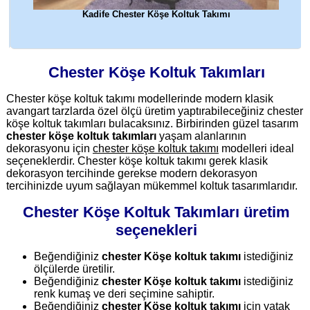
Kadife Chester Köşe Koltuk Takımı
Chester Köşe Koltuk Takımları
Chester köşe koltuk takımı modellerinde modern klasik
avangart tarzlarda özel ölçü üretim yaptırabileceğiniz chester
köşe koltuk takımları bulacaksınız. Birbirinden güzel tasarım
chester köşe koltuk takımları
yaşam alanlarının
dekorasyonu için
chester köşe koltuk takımı
modelleri ideal
seçeneklerdir. Chester köşe koltuk takımı gerek klasik
dekorasyon tercihinde gerekse modern dekorasyon
tercihinizde uyum sağlayan mükemmel koltuk tasarımlarıdır.
Chester Köşe Koltuk Takımları üretim
seçenekleri
Beğendiğiniz
chester Köşe koltuk takımı
istediğiniz
ölçülerde üretilir.
Beğendiğiniz
chester Köşe koltuk takımı
istediğiniz
renk kumaş ve deri seçimine sahiptir.
Beğendiğiniz
chester Köşe koltuk takımı
için yatak