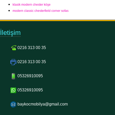
klasik modern chester köşe
modern classic chesterfield corner sofas
İletişim
0216 313 00 35
0216 313 00 35
05326910095
05326910095
baykocmobilya@gmail.com