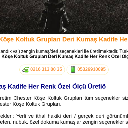
Köşe Koltuk Grupları Deri Kumaş Kadife He
sandık vs.) zengin kumaş/deri seçenekleri ile üretilmektedir. Türk
 Köşe Koltuk Grupları Deri Kumaş Kadife Her Renk Özel Ölç
0216 313 00 35
05326910095
aş Kadife Her Renk Özel Ölçü Üretiö
etim Chester Köşe Koltuk Grupları tüm seçenekler size 
Chester Köşe Koltuk Grupları.
leri: Yerli ve ithal hakiki deri / gerçek deri görünüm
, keten, nubuk, özel dokuma kumaşlar zengin seçenekler si