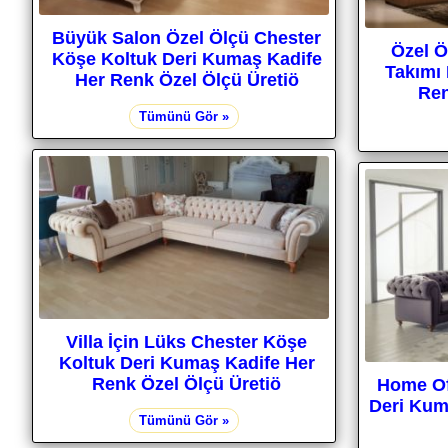
Büyük Salon Özel Ölçü Chester
Özel Ö
Köşe Koltuk Deri Kumaş Kadife
Takımı
Her Renk Özel Ölçü Üretiö
Ren
Tümünü Gör »
Villa İçin Lüks Chester Köşe
Koltuk Deri Kumaş Kadife Her
Renk Özel Ölçü Üretiö
Home Of
Deri Kum
Tümünü Gör »