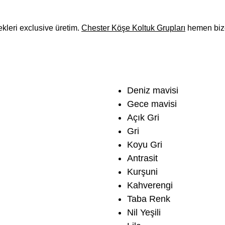
kleri exclusive üretim.
Chester Köşe Koltuk Grupları
hemen bize
Deniz mavisi
Gece mavisi
Açık Gri
Gri
Koyu Gri
Antrasit
Kurşuni
Kahverengi
Taba Renk
Nil Yeşili