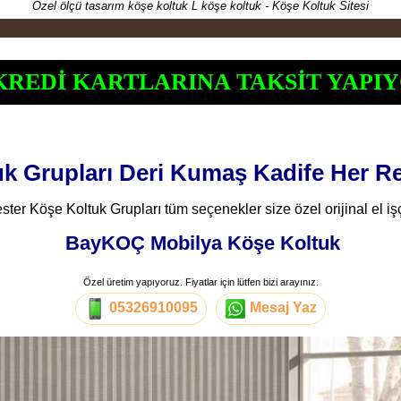
Özel ölçü tasarım köşe koltuk L köşe koltuk - Köşe Koltuk Sitesi
KREDİ KARTLARINA TAKSİT YAPIY
k Grupları Deri Kumaş Kadife Her Re
ter Köşe Koltuk Grupları tüm seçenekler size özel orijinal el iş
BayKOÇ Mobilya Köşe Koltuk
Özel üretim yapıyoruz. Fiyatlar için lütfen bizi arayınız.
05326910095
Mesaj Yaz