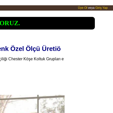
Üye Ol
veya
Giriş Yap
ORUZ.
nk Özel Ölçü Üretiö
çiliği Chester Köşe Koltuk Grupları e