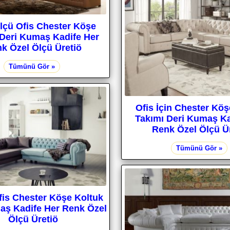
lçü Ofis Chester Köşe
 Deri Kumaş Kadife Her
k Özel Ölçü Üretiö
Tümünü Gör »
Ofis İçin Chester Köş
Takımı Deri Kumaş Ka
Renk Özel Ölçü Ü
Tümünü Gör »
is Chester Köşe Koltuk
aş Kadife Her Renk Özel
Ölçü Üretiö