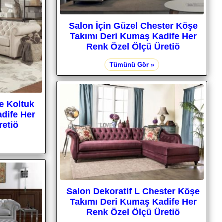
Salon İçin Güzel Chester Köşe
Takımı Deri Kumaş Kadife Her
Renk Özel Ölçü Üretiö
Tümünü Gör »
e Koltuk
dife Her
retiö
Salon Dekoratif L Chester Köşe
Takımı Deri Kumaş Kadife Her
Renk Özel Ölçü Üretiö