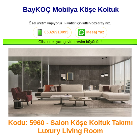
BayKOÇ Mobilya Köşe Koltuk
Özel üretim yapıyoruz. Fiyatlar için lütfen bizi arayınız.
05326910095
Mesaj Yaz
Cihazınızı yan çevirin resim büyüsün!
Kodu: 5960 - Salon Köşe Koltuk Takımı
Luxury Living Room