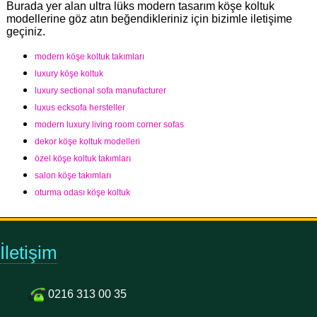
Burada yer alan ultra lüks modern tasarım köşe koltuk
modellerine göz atın beğendikleriniz için bizimle iletişime
geçiniz.
modern köşe koltuk takımları
luxury köşe koltuk
luxury sectional sofa manufacturer
luxus ecksofa hersteller
modern luxury living room corner sofas
dekor köşe koltuk modelleri
özel köşe koltuk takımları
salon köşe takımları
oturma odası köşe koltuk
İletişim
0216 313 00 35