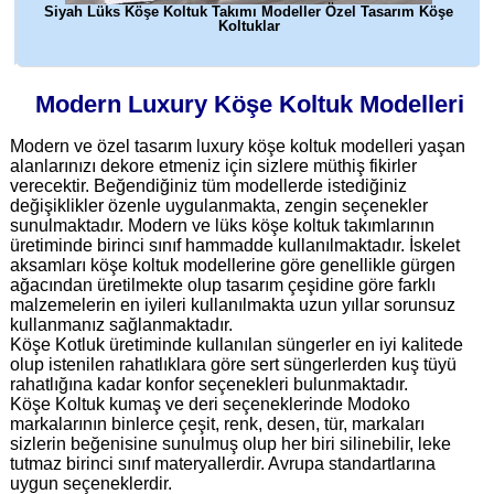
lu
Siyah Lüks Köşe Koltuk Takımı Modeller Özel Tasarım Köşe
Koltuklar
Modern Luxury Köşe Koltuk Modelleri
Modern ve özel tasarım luxury köşe koltuk modelleri yaşan
alanlarınızı dekore etmeniz için sizlere müthiş fikirler
verecektir. Beğendiğiniz tüm modellerde istediğiniz
değişiklikler özenle uygulanmakta, zengin seçenekler
sunulmaktadır. Modern ve lüks köşe koltuk takımlarının
üretiminde birinci sınıf hammadde kullanılmaktadır. İskelet
aksamları köşe koltuk modellerine göre genellikle gürgen
ağacından üretilmekte olup tasarım çeşidine göre farklı
malzemelerin en iyileri kullanılmakta uzun yıllar sorunsuz
kullanmanız sağlanmaktadır.
Köşe Kotluk üretiminde kullanılan süngerler en iyi kalitede
olup istenilen rahatlıklara göre sert süngerlerden kuş tüyü
rahatlığına kadar konfor seçenekleri bulunmaktadır.
Köşe Koltuk kumaş ve deri seçeneklerinde Modoko
markalarının binlerce çeşit, renk, desen, tür, markaları
sizlerin beğenisine sunulmuş olup her biri silinebilir, leke
tutmaz birinci sınıf materyallerdir. Avrupa standartlarına
uygun seçeneklerdir.