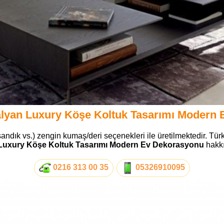
talyan Luxury Köşe Koltuk Tasarımı Modern
sandık vs.) zengin kumaş/deri seçenekleri ile üretilmektedir. Türk
 Luxury Köşe Koltuk Tasarımı Modern Ev Dekorasyonu
hakkın
0216 313 00 35
05326910095