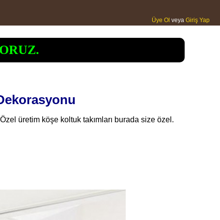
Üye Ol
veya
Giriş Yap
ORUZ.
 Dekorasyonu
 Özel üretim köşe koltuk takımları burada size özel.