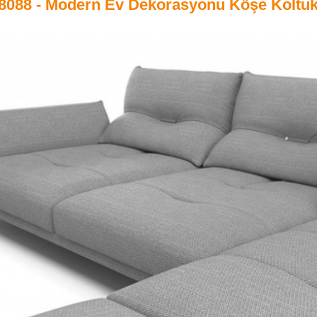
8088 - Modern Ev Dekorasyonu Köşe Koltuk