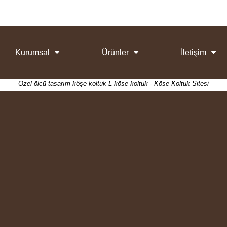
Kurumsal
Ürünler
İletişim
Özel ölçü tasarım köşe koltuk L köşe koltuk - Köşe Koltuk Sitesi