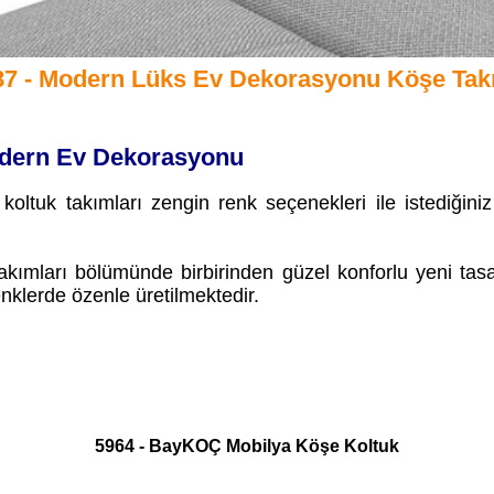
87 - Modern Lüks Ev Dekorasyonu Köşe Tak
odern Ev Dekorasyonu
ltuk takımları zengin renk seçenekleri ile istediğiniz
kımları bölümünde birbirinden güzel konforlu yeni tasar
enklerde özenle üretilmektedir.
5964 - BayKOÇ Mobilya Köşe Koltuk