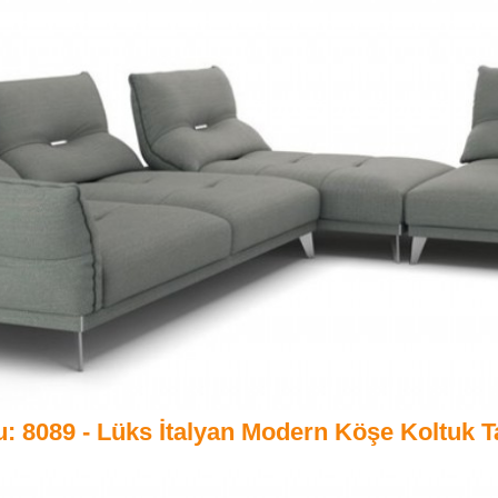
: 8089 - Lüks İtalyan Modern Köşe Koltuk T