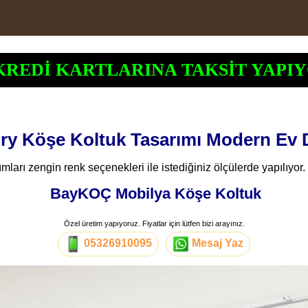
KREDİ KARTLARINA TAKSİT YAPIY
ury Köşe Koltuk Tasarımı Modern Ev
ları zengin renk seçenekleri ile istediğiniz ölçülerde yapılıyor.
BayKOÇ Mobilya Köşe Koltuk
Özel üretim yapıyoruz. Fiyatlar için lütfen bizi arayınız.
05326910095
Mesaj Yaz