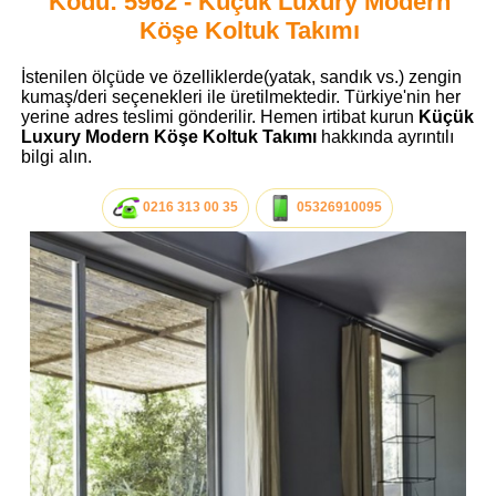
Kodu: 5962 - Küçük Luxury Modern
Köşe Koltuk Takımı
İstenilen ölçüde ve özelliklerde(yatak, sandık vs.) zengin
kumaş/deri seçenekleri ile üretilmektedir. Türkiye'nin her
yerine adres teslimi gönderilir. Hemen irtibat kurun
Küçük
Luxury Modern Köşe Koltuk Takımı
hakkında ayrıntılı
bilgi alın.
0216 313 00 35
05326910095