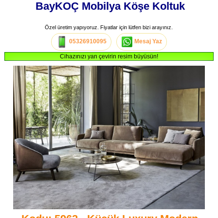
BayKOÇ Mobilya Köşe Koltuk
Özel üretim yapıyoruz. Fiyatlar için lütfen bizi arayınız.
05326910095
Mesaj Yaz
Cihazınızı yan çevirin resim büyüsün!