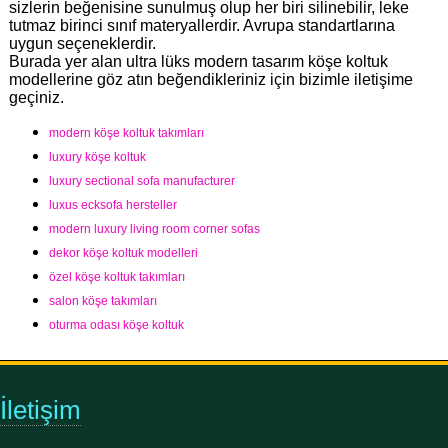
sizlerin beğenisine sunulmuş olup her biri silinebilir, leke
tutmaz birinci sınıf materyallerdir. Avrupa standartlarına
uygun seçeneklerdir.
Burada yer alan ultra lüks modern tasarım köşe koltuk
modellerine göz atın beğendikleriniz için bizimle iletişime
geçiniz.
modern köşe koltuk takımları
luxury köşe koltuk
luxury sectional sofa manufacturer
luxus ecksofa hersteller
modern luxury living room corner sofas
dekor köşe koltuk modelleri
özel köşe koltuk takımları
salon köşe takımları
oturma odası köşe koltuk
İletişim