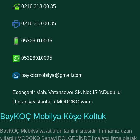
0216 313 00 35
0216 313 00 35
05326910095
05326910095
baykocmobilya@gmail.com
Esenşehir Mah. Vatansever Sk. No: 17 Y.Dudullu
Ümraniye/İstanbul ( MODOKO yanı )
BayKOÇ Mobilya Köşe Koltuk
BayKOÇ Mobilya'ya ait ürün tanıtım sitesidir. Firmamız uzun
yıllardır MODOKO Sanayi BÖLGESİNDE imalatçı firma olarak